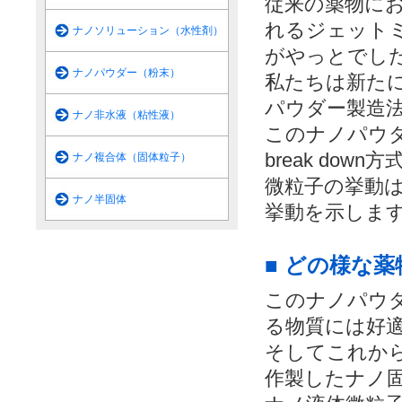
従来の薬物に
れるジェット
ナノソリューション（水性剤）
がやっとでし
ナノパウダー（粉末）
私たちは新た
パウダー製造
ナノ非水液（粘性液）
このナノパウ
break d
ナノ複合体（固体粒子）
微粒子の挙動
ナノ半固体
挙動を示しま
■ どの様な
このナノパウ
る物質には好
そしてこれか
作製したナノ