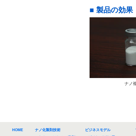
■ 製品の効果
ナノ
HOME
ナノ化製剤技術
ビジネスモデル