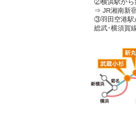
②横浜駅から
⇒ JR湘南新
③羽田空港駅
総武･横須賀