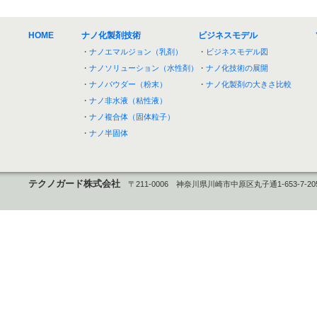
HOME
ナノ化製剤技術
ビジネスモデル
・
ナノエマルジョン（乳剤）
・
ビジネスモデル図
・
ナノソリューション（水性剤）
・
ナノ化技術の展開
・
ナノパウダー（粉末）
・
ナノ化製剤の大きさ比較
・
ナノ非水液（粘性液）
・
ナノ複合体（固体粒子）
・
ナノ半固体
テクノガード株式会社
〒211-0006 神奈川県川崎市中原区丸子通1-653-7-20