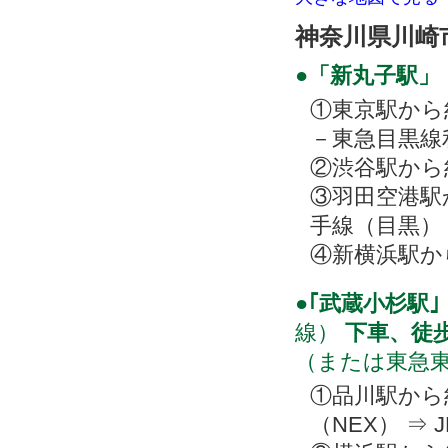
神奈川県川崎
●「新丸子駅」
①東京駅から約
－東急目黒線
②渋谷駅から約
③羽田空港駅か
手線（目黒）
④新横浜駅か
●｢武蔵小杉駅｣
線）
下車、徒歩
（または東急東
①品川駅から
（NEX） ⇒