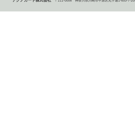
テクノガード株式会社
〒211-0006 神奈川県川崎市中原区丸子通1-653-7-20