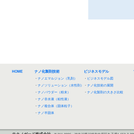
HOME
ナノ化製剤技術
ビジネスモデル
・
ナノエマルジョン（乳剤）
・
ビジネスモデル図
・
ナノソリューション（水性剤）
・
ナノ化技術の展開
・
ナノパウダー（粉末）
・
ナノ化製剤の大きさ比較
・
ナノ非水液（粘性液）
・
ナノ複合体（固体粒子）
・
ナノ半固体